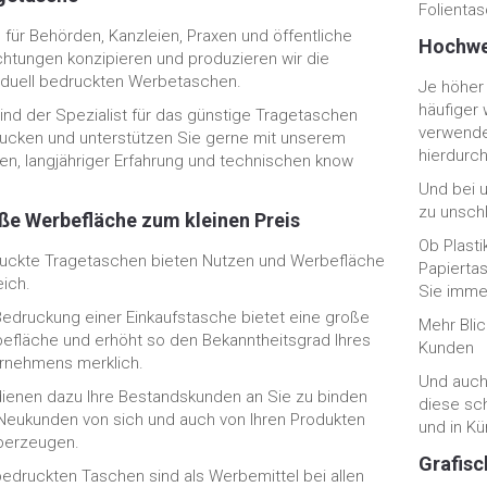
Folienta
 für Behörden, Kanzleien, Praxen und öffentliche
Hochwer
ichtungen konzipieren und produzieren wir die
viduell bedruckten Werbetaschen.
Je höher 
häufiger
sind der Spezialist für das günstige Tragetaschen
verwende
ucken und unterstützen Sie gerne mit unserem
hierdurc
en, langjähriger Erfahrung und technischen know
Und bei u
zu unsch
ße Werbefläche zum kleinen Preis
Ob Plast
uckte Tragetaschen bieten Nutzen und Werbefläche
Papierta
eich.
Sie immer
Bedruckung einer Einkaufstasche bietet eine große
Mehr Bli
efläche und erhöht so den Bekanntheitsgrad Ihres
Kunden
rnehmens merklich.
Und auch
dienen dazu Ihre Bestandskunden an Sie zu binden
diese sch
Neukunden von sich und auch von Ihren Produkten
und in Kü
berzeugen.
Grafisc
bedruckten Taschen sind als Werbemittel bei allen