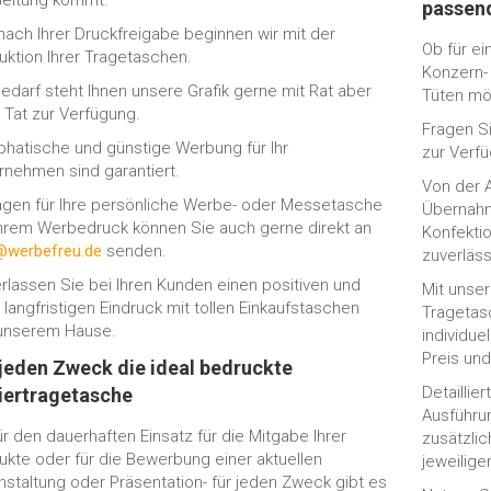
Geltung kommt.
passen
 nach Ihrer Druckfreigabe beginnen wir mit der
Ob für ei
uktion Ihrer Tragetaschen.
Konzern- 
Bedarf steht Ihnen unsere Grafik gerne mit Rat aber
Tüten mö
 Tat zur Verfügung.
Fragen Si
hatische und günstige Werbung für Ihr
zur Verf
rnehmen sind garantiert.
Von der 
agen für Ihre persönliche Werbe- oder Messetasche
Übernahm
Ihrem Werbedruck können Sie auch gerne direkt an
Konfektio
@werbefreu.de
senden.
zuverläss
erlassen Sie bei Ihren Kunden einen positiven und
Mit unser
langfristigen Eindruck mit tollen Einkaufstaschen
Tragetas
unserem Hause.
individue
Preis und
 jeden Zweck die ideal bedruckte
Detaillie
iertragetasche
Ausführu
ür den dauerhaften Einsatz für die Mitgabe Ihrer
zusätzlic
ukte oder für die Bewerbung einer aktuellen
jeweilige
nstaltung oder Präsentation- für jeden Zweck gibt es