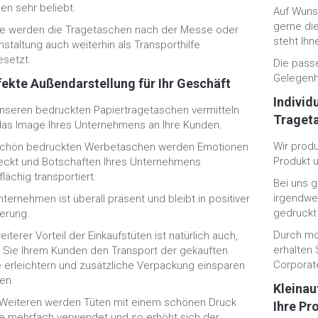
en sehr beliebt.
Auf Wunsc
gerne di
e werden die Tragetaschen nach der Messe oder
steht Ihn
nstaltung auch weiterhin als Transporthilfe
esetzt.
Die pass
Gelegenh
fekte Außendarstellung für Ihr Geschäft
Individ
unseren bedruckten Papiertragetaschen vermitteln
Trageta
das Image Ihres Unternehmens an Ihre Kunden.
Wir prod
schön bedruckten Werbetaschen werden Emotionen
Produkt 
ckt und Botschaften Ihres Unternehmens
lächig transportiert.
Bei uns g
irgendwe
nternehmen ist überall präsent und bleibt in positiver
gedruckt
nerung.
Durch mo
eiterer Vorteil der Einkaufstüten ist natürlich auch,
erhalten 
 Sie Ihrem Kunden den Transport der gekauften
Corporate
 erleichtern und zusätzliche Verpackung einsparen
en.
Kleinau
Weiteren werden Tüten mit einem schönen Druck
Ihre Pr
e mehrfach verwendet und so erhöht sich der