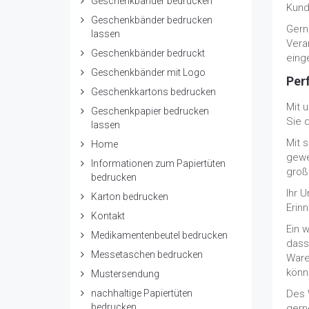
Geschenkbänder bedrucken
Kund
Geschenkbänder bedrucken
Gern
lassen
Vera
Geschenkbänder bedruckt
eing
Geschenkbänder mit Logo
Per
Geschenkkartons bedrucken
Mit 
Geschenkpapier bedrucken
Sie 
lassen
Mit 
Home
gewe
Informationen zum Papiertüten
großf
bedrucken
Ihr U
Karton bedrucken
Erin
Kontakt
Ein w
Medikamentenbeutel bedrucken
dass
Messetaschen bedrucken
Ware
könn
Mustersendung
nachhaltige Papiertüten
Des 
bedrucken
gern