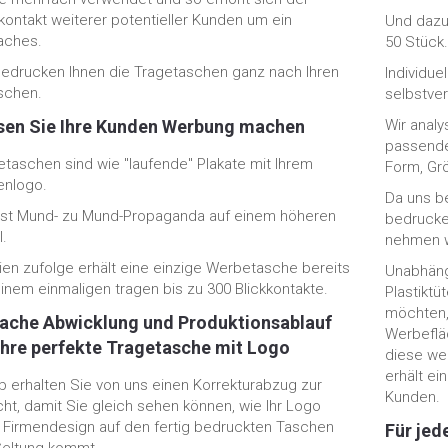
kkontakt weiterer potentieller Kunden um ein
Und dazu
faches.
50 Stück
bedrucken Ihnen die Tragetaschen ganz nach Ihren
Individue
chen.
selbstver
sen Sie Ihre Kunden Werbung machen
Wir analy
passende
etaschen sind wie "laufende" Plakate mit Ihrem
Form, Gr
enlogo.
Da uns b
ist Mund- zu Mund-Propaganda auf einem höheren
bedrucke
.
nehmen wi
ien zufolge erhält eine einzige Werbetasche bereits
Unabhäng
einem einmaligen tragen bis zu 300 Blickkontakte.
Plastikt
möchten,
fache Abwicklung und Produktionsablauf
Werbeflä
 Ihre perfekte Tragetasche mit Logo
diese we
erhält ei
b erhalten Sie von uns einen Korrekturabzug zur
Kunden.
cht, damit Sie gleich sehen können, wie Ihr Logo
 Firmendesign auf den fertig bedruckten Taschen
Für jed