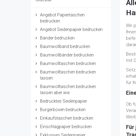
All
Han
Angebot Papiertaschen
bedrucken
Wir 
Angebot Seidenpapier bedrucken
Ihne
Bänder bedrucken
befe
dara
Baumwollband bedrucken
Best
Baumwollbänder bedrucken
mit G
Baumwolltaschen bedrucken
Setz
Baumwolltaschen bedrucken
erhal
lassen
für 
Baumwolltaschen bedrucken
Ein
lassen aber wie
Bedrucktes Seidenpapier
Ob f
Burgerboxen bedrucken
Vera
Werb
Einkaufstaschen bedrucken
Für
Einschlagpapier bedrucken
Tra
Exklusives Seidenpapier