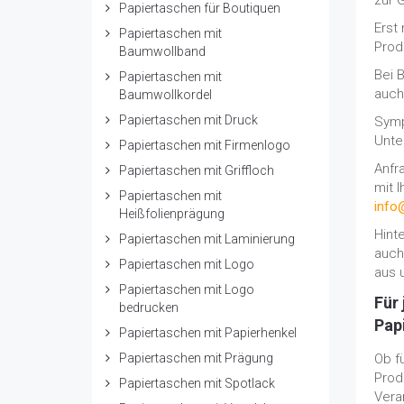
zur 
Papiertaschen für Boutiquen
Erst
Papiertaschen mit
Prod
Baumwollband
Bei 
Papiertaschen mit
auch
Baumwollkordel
Papiertaschen mit Druck
Symp
Unte
Papiertaschen mit Firmenlogo
Anfr
Papiertaschen mit Griffloch
mit 
Papiertaschen mit
info
Heißfolienprägung
Hint
Papiertaschen mit Laminierung
auch 
Papiertaschen mit Logo
aus 
Papiertaschen mit Logo
Für
bedrucken
Pap
Papiertaschen mit Papierhenkel
Papiertaschen mit Prägung
Ob f
Prod
Papiertaschen mit Spotlack
Vera