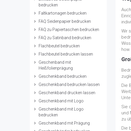
bedrucken
Auch
Faltkartonagen bedrucken
Einr
FAQ Seidenpapier bedrucken
indi
FAQ zu Papiertaschen bedrucken
Wir 
bedr
FAQ zu Satinband bedrucken
Wiss
Flachbeutel bedrucken
how.
Flachbeutel bedrucken lassen
Gro
Geschenband mit
Heißfolienprägung
Bedr
zugl
Geschenkband bedrucken
Geschenkband bedrucken lassen
Die 
Werb
Geschenkband drucken lassen
Unte
Geschenkband mit Logo
Sie 
Geschenkband mit Logo
und 
bedrucken
zu ü
Geschenkband mit Prägung
Die 