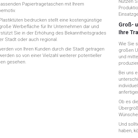
Nutzen Si
passenden Papiertragetaschen mit Ihrem
Produkti
emotiv.
Einsatzge
Plastiktüten bedrucken stellt eine kostengünstige
Groß- u
große Werbefläche für Ihr Unternehmen dar und
Ihre T
rstützt Sie in der Erhöhung des Bekanntheitsgrades
rer Stadt oder auch regional.
Wie Sie s
werden von Ihren Kunden durch die Stadt getragen
großen U
werden so von einer Vielzahl weiterer potentieller
und mitt
en gesehen.
produzie
Bei uns 
untersch
individue
anfertig
Ob es di
Übergröß
Wünsche 
Und soll
haben, k