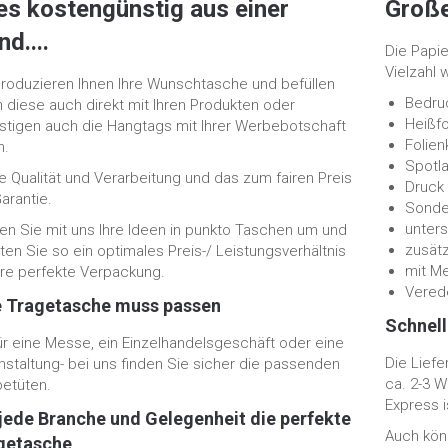
es kostengünstig aus einer
Große
d....
Die Papie
Vielzahl 
produzieren Ihnen Ihre Wunschtasche und befüllen
Bedru
n diese auch direkt mit Ihren Produkten oder
Heißf
stigen auch die Hangtags mit Ihrer Werbebotschaft
Folie
n.
Spotla
e Qualität und Verarbeitung und das zum fairen Preis
Druck
arantie.
Sonde
unters
en Sie mit uns Ihre Ideen in punkto Taschen um und
zusätz
ten Sie so ein optimales Preis-/ Leistungsverhältnis
mit Me
Ihre perfekte Verpackung.
Vered
e Tragetasche muss passen
Schnell
ür eine Messe, ein Einzelhandelsgeschäft oder eine
Die Liefe
nstaltung- bei uns finden Sie sicher die passenden
ca. 2-3 
etüten.
Express i
 jede Branche und Gelegenheit die perfekte
Auch kön
getasche