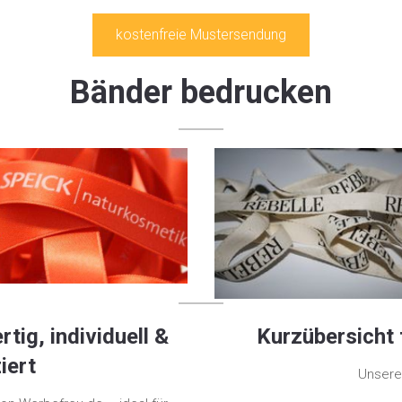
kostenfreie Mustersendung
Bänder bedrucken
ig, individuell &
Kurzübersicht 
iert
Unsere