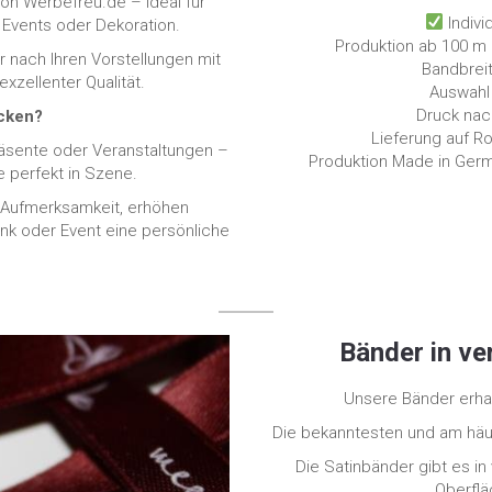
von Werbefreu.de – ideal für
Indivi
Events oder Dekoration.
Produktion ab 100 m 
r nach Ihren Vorstellungen mit
Bandbrei
xzellenter Qualität.
Auswahl
Druck nac
cken?
Lieferung auf R
äsente oder Veranstaltungen –
Produktion Made in Germ
 perfekt in Szene.
e Aufmerksamkeit, erhöhen
k oder Event eine persönliche
Bänder in ve
Unsere Bänder erhal
Die bekanntesten und am häuf
Die Satinbänder gibt es in
Oberflä