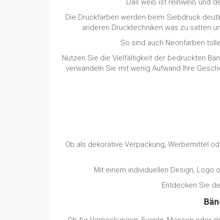
Das weiß ist reinweiß und de
Die Druckfarben werden beim Siebdruck deutli
anderen Drucktechniken was zu satten und
So sind auch Neonfarben toll
Nutzen Sie die Vielfältigkeit der bedruckten Bä
verwandeln Sie mit wenig Aufwand Ihre Geschenk
Ob als dekorative Verpackung, Werbemittel ode
Mit einem individuellen Design, Logo
Entdecken Sie die
Bänd
Ob für Verpackungen, Events, Messen oder al