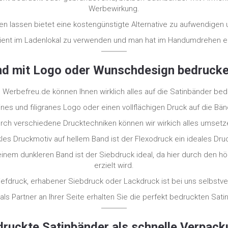
Werbewirkung.
n lassen bietet eine kostengünstigte Alternative zu aufwendigen
izient im Ladenlokal zu verwenden und man hat im Handumdrehen 
nd mit Logo oder Wunschdesign bedrucke
 Werbefreu.de können Ihnen wirklich alles auf die Satinbänder be
feines und filigranes Logo oder einen vollflächigen Druck auf die 
rch verschiedene Drucktechniken können wir wirkich alles umsetz
kles Druckmotiv auf hellem Band ist der Flexodruck ein ideales Dru
inem dunkleren Band ist der Siebdruck ideal, da hier durch den h
erzielt wird.
efdruck, erhabener Siebdruck oder Lackdruck ist bei uns selbstver
 als Partner an Ihrer Seite erhalten Sie die perfekt bedruckten Sati
ruckte Satinbänder als schnelle Verpac