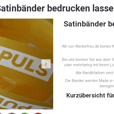
atinbänder bedrucken lass
Next
Satinbänder b
Wir von Werbefreu.de bieten 
Bei uns können Sie aus über 3
oder mehrfarbig mit Ihrem 
Alle Bandbfarben sind
Die Bänder werden Made in 
wenigen 
Kurzübersicht fü