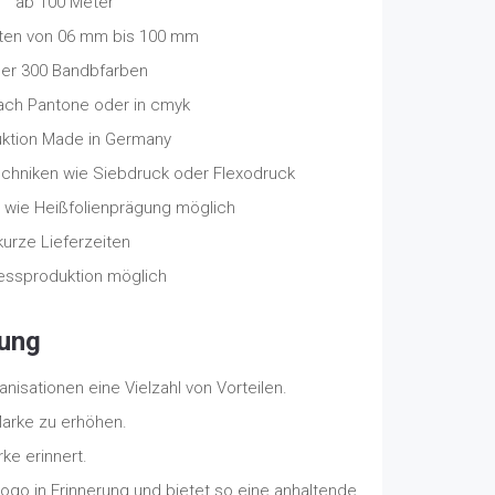
ab 100 Meter
ten von 06 mm bis 100 mm
er 300 Bandbfarben
ach Pantone oder in cmyk
ktion Made in Germany
chniken wie Siebdruck oder Flexodruck
wie Heißfolienprägung möglich
kurze Lieferzeiten
essproduktion möglich
kung
sationen eine Vielzahl von Vorteilen.
Marke zu erhöhen.
ke erinnert.
ogo in Erinnerung und bietet so eine anhaltende