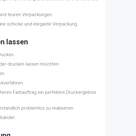
 und teuren Verpackungen.
eine schicke und elegante Verpackung.
n lassen
drucken.
Bänder drucken lassen möchten.
en.
ckverfahren.
öheren Farbauftrag ein perfektes Druckergebnis
ständlich problemlos zu realisieren.
nbänder.
kung